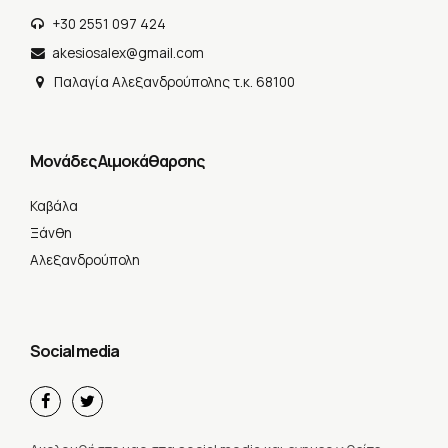
+30 2551 097 424
akesiosalex@gmail.com
Παλαγία Αλεξανδρούπολης τ.κ. 68100
Μονάδες Αιμοκάθαρσης
Καβάλα
Ξάνθη
Αλεξανδρούπολη
Social media