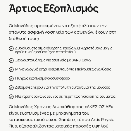
Άρτιος Εξοπλισμός
Οι Μονάδες προκειμένου να εξασφαλίσουν την
απόλυτα ασφαλή νοσηλεία των ασθενών, έχουν στη
διάθεσή τους:
Δύο αίθουσες αιμοκάθαρσης, καθώς & ξεχωριστό θάλαμο για
οροθετικούς ασθενείς σε ηπατίτιδα Β
Ξεχωριστό θάλαμο για ασθενείς με SARS-CoV-2
Μηχανολογικό ιατρικό εξοπλισμό για επείγουσες αναλύσεις
Πλήρως εξοπλισμένο ασθενοφόρο
Δεξαμενές νερού για την απόλυτη αυτονομία της μονάδας
Ηλεκτροπαραγωγό ζεύγος σε περίπτωση διακοπής ρεύματος
Οι Μονάδες Χρόνιας Αιμοκάθαρσης «ΑΚΕΣΙΟΣ ΑΕ»
είναι εξοπλισμένες με μηχανήματα του
κατασκευαστικού οίκου Gambro, τύπου Artis Physio
Plus, εξασφαλίζοντας ιατρικές παροχές υψηλού