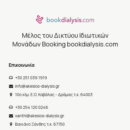
Μέλος του Δικτύου Ιδιωτικών
Μονάδων Booking
bookdialysis.com
Επικοινωνία
+30 251 039 1919
info@akesios-dialysis.gr
10o χλμ. Ε.Ο. Καβάλας - Δράμας τ.κ. 64003
+30 254 120 0246
xanthi@akesios-dialysis.gr
Βανιάνο Ξάνθης τ.κ. 67150