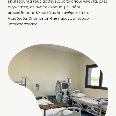
επιπέδου για τους ασθενείς με τα οποία γίνονται όλες
οι γνωστές, σε όλο τον κόσμο, μέθοδοι
αιμοκάθαρσης Κλασική με Διττανθρακικά και
Aιμοδιαδιήθηση με on-line παραγωγή υγρού
υποκατάστασης.