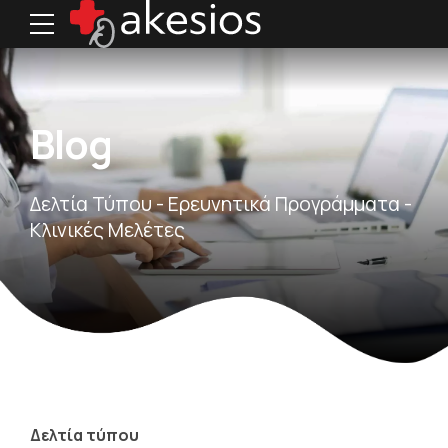
Blog
Δελτία Τύπου - Ερευνητικά Προγράμματα -
Κλινικές Mελέτες
Δελτία τύπου