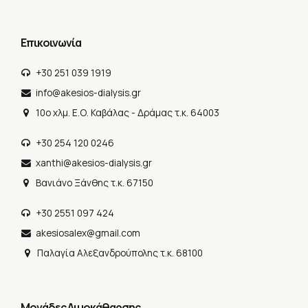
Επικοινωνία
+30 251 039 1919
info@akesios-dialysis.gr
10o χλμ. Ε.Ο. Καβάλας - Δράμας τ.κ. 64003
+30 254 120 0246
xanthi@akesios-dialysis.gr
Βανιάνο Ξάνθης τ.κ. 67150
+30 2551 097 424
akesiosalex@gmail.com
Παλαγία Αλεξανδρούπολης τ.κ. 68100
Μονάδες Αιμοκάθαρσης