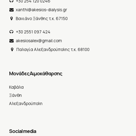
+30 254 120 0246
xanthi@akesios-dialysis.gr
Βανιάνο Ξάνθης τ.κ. 67150
+30 2551 097 424
akesiosalex@gmail.com
Παλαγία Αλεξανδρούπολης τ.κ. 68100
Μονάδες Αιμοκάθαρσης
Καβάλα
Ξάνθη
Αλεξανδρούπολη
Social media