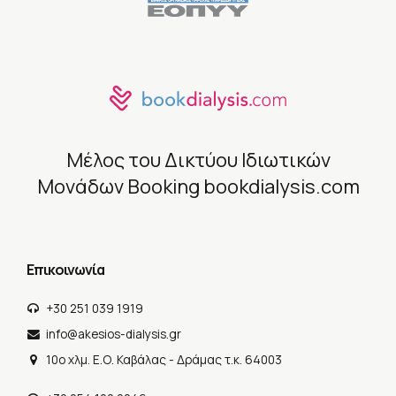
Μέλος του Δικτύου Ιδιωτικών
Μονάδων Booking
bookdialysis.com
Επικοινωνία
+30 251 039 1919
info@akesios-dialysis.gr
10o χλμ. Ε.Ο. Καβάλας - Δράμας τ.κ. 64003