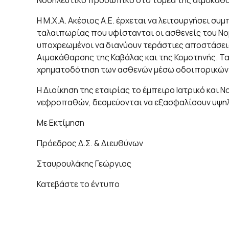
Νοσηλευτικό προσωπικό στο τομέα της αιμοκάθαρ
Η Μ.Χ.Α. Ακέσιος Α.Ε. έρχεται να λειτουργήσει 
ταλαιπωρίας που υφίστανται οι ασθενείς του Νομ
υποχρεωμένοι να διανύουν τεράστιες αποστάσεις
Αιμοκάθαρσης της Καβάλας και της Κομοτηνής. Τα
χρηματοδότηση των ασθενών μέσω οδοιπορικών ε
Η Διοίκηση της εταιρίας το έμπειρο Ιατρικό και
νεφροπαθών, δεσμεύονται να εξασφαλίσουν υψηλέ
Με Εκτίμηση
Πρόεδρος Δ.Σ. & Διευθύνων
Σταυρουλάκης Γεώργιος
Κατεβάστε το έντυπο