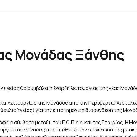
Αρχική
Μονάδες Αιμοκάθαρσης
Υπηρε
ίας Μονάδας Ξάνθης
 υγείας θα συμβάλει η έναρξη λειτουργίας της νέας Μονάδ
ια Λειτουργίας της Μονάδας από την Περιφέρεια Ανατολικ
μβούλιο Υγείας) για την επιστημονική διασύνδεση της Μονά
η η σύμβαση μεταξύ του Ε.Ο.Π.Υ.Υ. και της Εταιρίας. Η Μο
ουργία της Μονάδας προϋποθέτει την στελέχωση της με άκρω