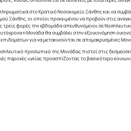
σης, καθώς απευθύνεται σε ασθενείς με ιδιαίτερες ανάγκ
συμπληρωματικά στο Κρατικό Νοσοκομείο Ξάνθης και να συμ
ού Ξάνθης, οι οποίοι προκειμένου να προβούν στις αναγκα
 τρείς φορές την εβδομάδα απευθυνόμενοι σε Νοσηλευτικά
υτόχρονα η Μονάδα θα συμβάλει στην εξοικονόμηση οικονομ
πιδομάτων για να μετακινούνται σε απομακρυσμένες Μονά
 Νοσηλευτικό προσωπικό της Μονάδας πιστοί στις δεσμεύσε
ς παροχές υγείας προασπίζοντας το βασικότερο κοινωνικό