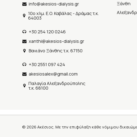
Ξάνθη
info@akesios-dialysis.gr
Αλεξανδ
10o χλμ. Ε.Ο. Καβάλας - Δράμας τ.κ.
64003
+30 254 120 0246
xanthi@akesios-dialysis.gr
Βανιάνο Ξάνθης τ.κ. 67150
+30 2551 097 424
akesiosalex@gmail.com
Παλαγία Αλεξανδρούπολης
τ.κ. 68100
©
2026
Ακέσιος. Με την επιφύλαξη κάθε νόμιμου δικαιώμ