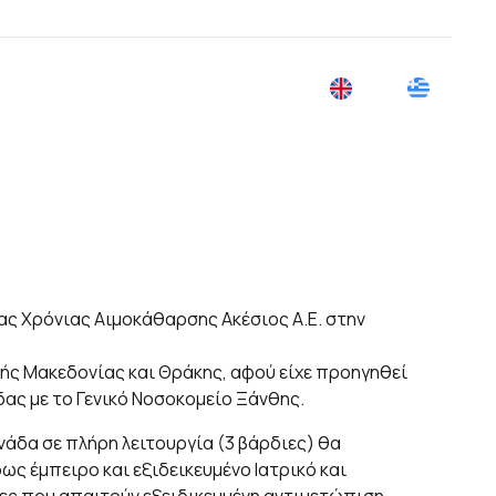
σίες
Blog
Επικοινωνία
ας Χρόνιας Αιμοκάθαρσης Ακέσιος Α.Ε. στην
ής Μακεδονίας και Θράκης, αφού είχε προηγηθεί
δας με το Γενικό Νοσοκομείο Ξάνθης.
νάδα σε πλήρη λειτουργία (3 βάρδιες) θα
ς έμπειρο και εξιδεικευμένο Ιατρικό και